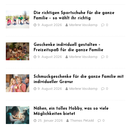
Die richtigen Sportschuhe für die ganze
Familie – so wählt ihr richtig
9. August 2026
Marlene Vosskamp
0
Geschenke individuell gestalten –
Freizeitspaß für die ganze Familie
9. August 2026
Marlene Vosskamp
0
Schmuckgeschenke für die ganze Familie mit
individueller Gravur
9. August 2026
Marlene Vosskamp
0
Nähen, ein tolles Hobby, was so viele
Möglichkeiten bietet
25. Januar 2026
Thomas Petzold
0