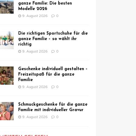
ganze Familie: Die besten
Modelle 2026
9. August 2026
0
Die richtigen Sportschuhe für die
ganze Familie – so wählt ihr
richtig
9. August 2026
0
Geschenke individuell gestalten –
Freizeitspaß für die ganze
Familie
9. August 2026
0
Schmuckgeschenke für die ganze
Familie mit individueller Gravur
9. August 2026
0