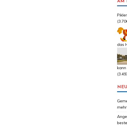
AM 
Pikle
(3.70
das H
kann
(3.49
NEU
Gemei
mehr 
Anges
best