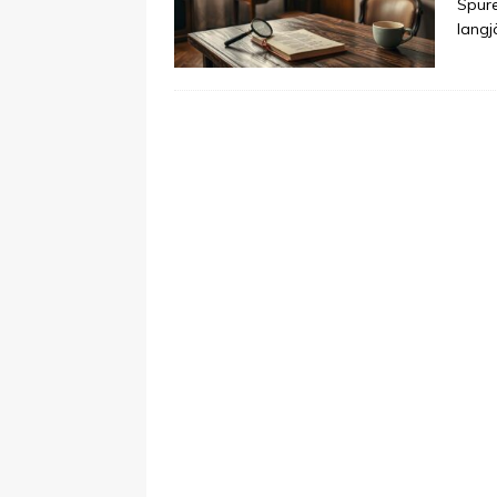
Spure
langj