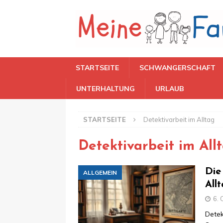
STARTSEITE
SCHWANGERSCHAFT
UNTERHALTUNG
URLAUB
STARTSEITE
Detektivarbeit im Alltag
Detektivarbeit im All
Die
ALLGEMEIN
All
6. 
Detek