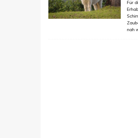
Für d
Erhab
Schi
Zaube
nah 