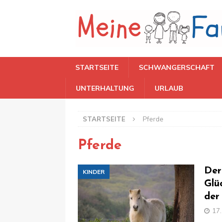
STARTSEITE
SCHWANGERSCHAFT
UNTERHALTUNG
URLAUB
STARTSEITE
Pferde
Pferde
Der
KINDER
Glü
der
17