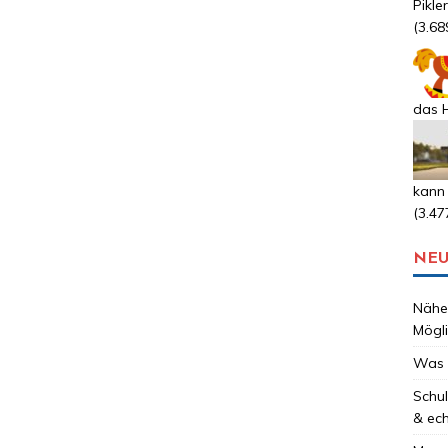
Pikle
(3.68
das H
kann
(3.47
NEU
Nähen
Mögli
Was 
Schul
& ec