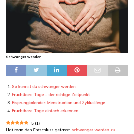
Schwanger wenden
So kannst du schwanger werden
Fruchtbare Tage – der richtige Zeitpunkt
Eisprungkalender: Menstruation und Zykluslänge
Fruchtbare Tage einfach erkennen
5
(
1
)
Hat man den Entschluss gefasst,
schwanger werden zu