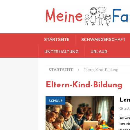
STARTSEITE
SCHWANGERSCHAFT
UNTERHALTUNG
URLAUB
STARTSEITE
Eltern-Kind-Bildung
Eltern-Kind-Bildung
Ler
SCHULE
20
Entde
berei