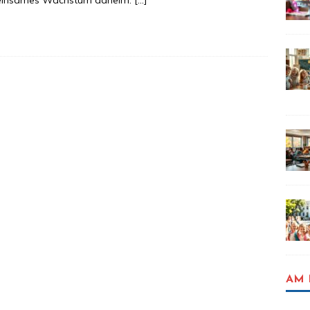
insames Wachstum daheim.
[…]
AM 