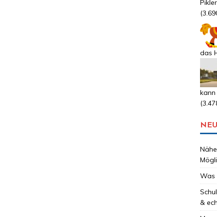
Pikle
(3.69
das H
kann
(3.47
NEU
Nähen
Mögli
Was 
Schul
& ec