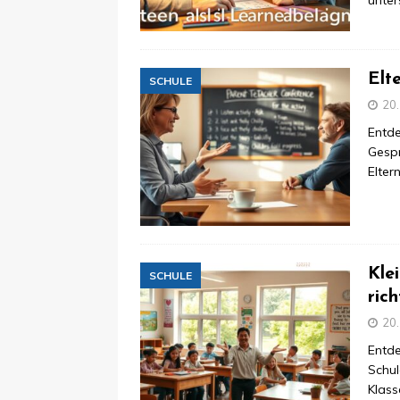
unter
Elt
SCHULE
20
Entde
Gesp
Elter
Kle
SCHULE
ric
20
Entde
Schul
Klas