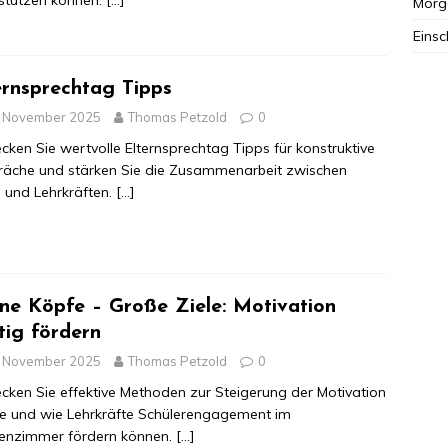
stützen können.
[…]
Morg
Einsc
ernsprechtag Tipps
. November 2025
Thomas Petzold
0
cken Sie wertvolle Elternsprechtag Tipps für konstruktive
räche und stärken Sie die Zusammenarbeit zwischen
n und Lehrkräften.
[…]
ine Köpfe – Große Ziele: Motivation
htig fördern
. November 2025
Thomas Petzold
0
cken Sie effektive Methoden zur Steigerung der Motivation
e und wie Lehrkräfte Schülerengagement im
senzimmer fördern können.
[…]