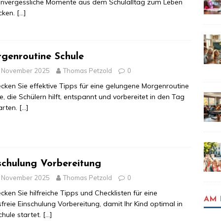
unvergessliche Momente aus dem Schulalltag zum Leben
cken.
[…]
genroutine Schule
. November 2025
Thomas Petzold
0
cken Sie effektive Tipps für eine gelungene Morgenroutine
e, die Schülern hilft, entspannt und vorbereitet in den Tag
arten.
[…]
schulung Vorbereitung
. November 2025
Thomas Petzold
0
cken Sie hilfreiche Tipps und Checklisten für eine
AM 
sfreie Einschulung Vorbereitung, damit Ihr Kind optimal in
chule startet.
[…]