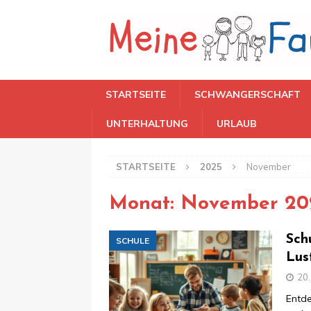
STARTSEITE
SCHWANGERSCHAFT
UNTERHALTUNG
URLAUB
STARTSEITE
2025
November
Monat:
November 20
Sch
SCHULE
Lus
20
Entde