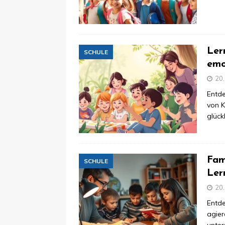
Ler
SCHULE
emo
20
Entd
von K
glück
Fam
SCHULE
Ler
20
Entde
agier