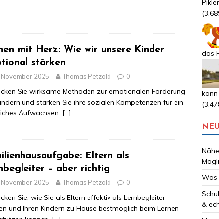
Pikle
(3.68
nen mit Herz: Wie wir unsere Kinder
das H
tional stärken
. November 2025
Thomas Petzold
0
ecken Sie wirksame Methoden zur emotionalen Förderung
kann
indern und stärken Sie ihre sozialen Kompetenzen für ein
(3.47
liches Aufwachsen.
[…]
NEU
Nähen
ilienhausaufgabe: Eltern als
Mögli
nbegleiter – aber richtig
Was 
. November 2025
Thomas Petzold
0
Schul
cken Sie, wie Sie als Eltern effektiv als Lernbegleiter
& ec
en und Ihren Kindern zu Hause bestmöglich beim Lernen