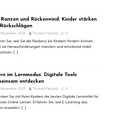
 Ranzen und Rückenwind: Kinder stärken
 Rückschlägen
. November 2025
Thomas Petzold
0
ren Sie, wie Sie die Resilienz bei Kindern fördern können,
 sie Herausforderungen meistern und emotional stabil
achsen.
[…]
ern im Lernmodus: Digitale Tools
einsam entdecken
. November 2025
Thomas Petzold
0
cken Sie mit Ihren Kindern die besten Digitale Lernmittel für
tives Online-Lernen. Erfahren Sie, wie E-Learning das
n erweitert.
[…]