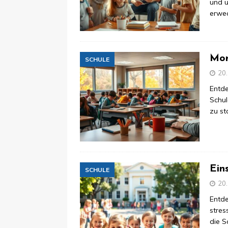
und 
erwe
Mor
SCHULE
20
Entde
Schul
zu st
Ein
SCHULE
20
Entde
stres
die S