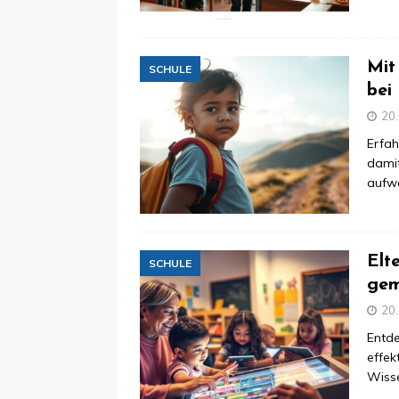
Mit
SCHULE
bei
20
Erfah
damit
aufw
Elt
SCHULE
gem
20
Entde
effek
Wisse