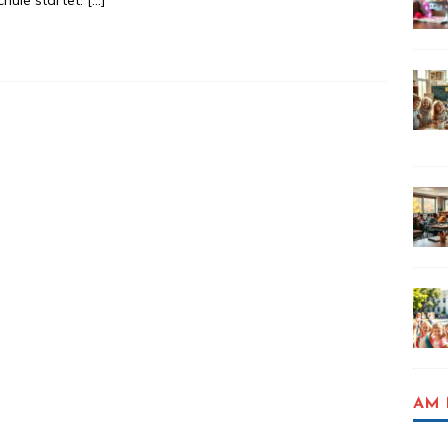
chule startet.
[…]
AM 