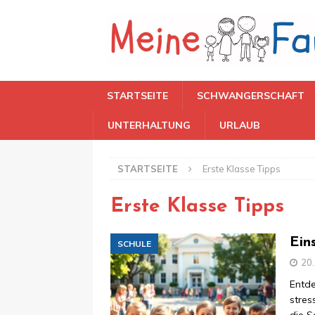
STARTSEITE
SCHWANGERSCHAFT
UNTERHALTUNG
URLAUB
STARTSEITE
Erste Klasse Tipps
Erste Klasse Tipps
Ein
SCHULE
20
Entde
stres