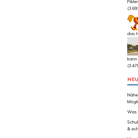
Pikle
(3.69
das H
kann
(3.47
NEU
Nähen
Mögli
Was 
Schul
& ec