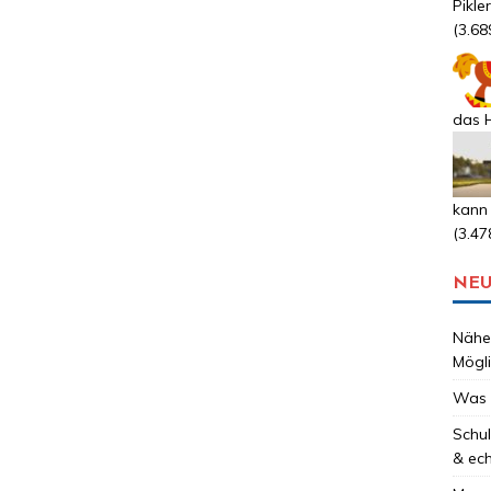
Pikle
(3.68
das H
kann
(3.47
NEU
Nähen
Mögli
Was 
Schul
& ec