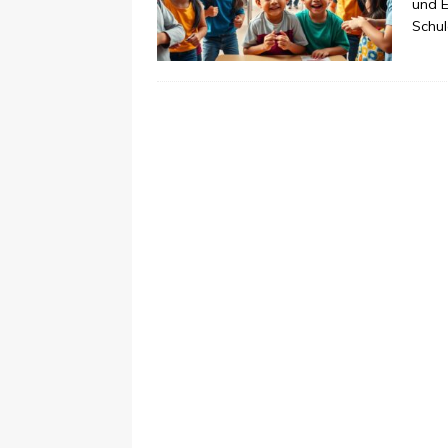
und E
Schul