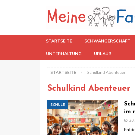
STARTSEITE
SCHWANGERSCHAFT
UNTERHALTUNG
URLAUB
STARTSEITE
Schulkind Abenteuer
Schulkind Abenteuer
Sch
SCHULE
im 
20
Entde