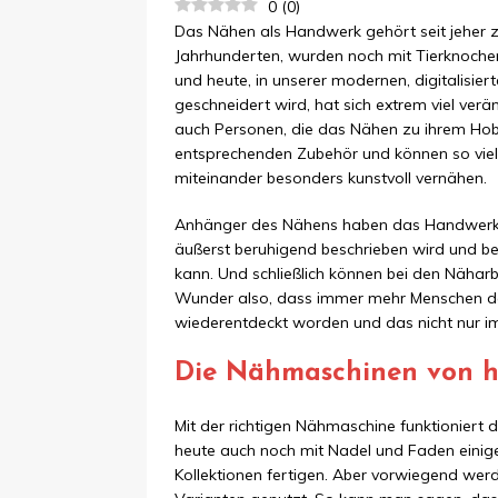
0
(
0
)
Das Nähen als Handwerk gehört seit jeher 
Jahrhunderten, wurden noch mit Tierknoch
und heute, in unserer modernen, digitalisie
geschneidert wird, hat sich extrem viel ver
auch Personen, die das Nähen zu ihrem H
entsprechenden Zubehör und können so viele
miteinander besonders kunstvoll vernähen.
Anhänger des Nähens haben das Handwerk zu
äußerst beruhigend beschrieben wird und bei
kann. Und schließlich können bei den Nähar
Wunder also, dass immer mehr Menschen da
wiederentdeckt worden und das nicht nur im
Die Nähmaschinen von h
Mit der richtigen Nähmaschine funktioniert 
heute auch noch mit Nadel und Faden einig
Kollektionen fertigen. Aber vorwiegend we