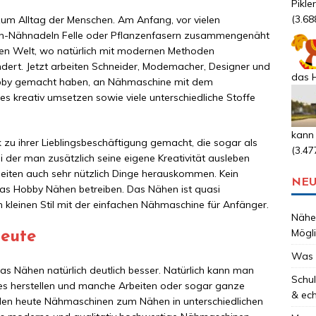
Pikle
(3.68
zum Alltag der Menschen. Am Anfang, vor vielen
en-Nähnadeln Felle oder Pflanzenfasern zusammengenäht
rten Welt, wo natürlich mit modernen Methoden
ändert. Jetzt arbeiten Schneider, Modemacher, Designer und
das H
obby gemacht haben, an Nähmaschine mit dem
s kreativ umsetzen sowie viele unterschiedliche Stoffe
kann
 ihrer Lieblingsbeschäftigung gemacht, die sogar als
(3.47
 der man zusätzlich seine eigene Kreativität ausleben
beiten auch sehr nützlich Dinge herauskommen. Kein
NEU
s Hobby Nähen betreiben. Das Nähen ist quasi
 kleinen Stil mit der einfachen Nähmaschine für Anfänger.
Nähen
Mögli
eute
Was 
das Nähen natürlich deutlich besser. Natürlich kann man
Schul
es herstellen und manche Arbeiten oder sogar ganze
& ec
rden heute Nähmaschinen zum Nähen in unterschiedlichen