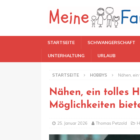
STARTSEITE
SCHWANGERSCHAFT
UNTERHALTUNG
URLAUB
STARTSEITE
HOBBYS
Nähen, ein 
Nähen, ein tolles H
Möglichkeiten biet
25. Januar 2026
Thomas Petzold
H